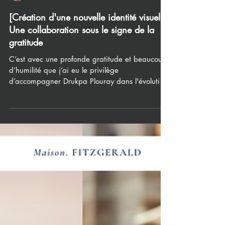
Clément Vigneron
17 avr.
[Création d'une nouvelle identité visuelle]
Une collaboration sous le signe de la
gratitude
C’est avec une profonde gratitude et beaucoup
d’humilité que j’ai eu le privilège
d’accompagner Drukpa Plouray dans l'évolution
de son identité visuelle. Le centre bouddhiste de
Plouray est un lieu de méditation et de
transmission essentiel pour la Lignée Drukpa en
Europe. Pouvoir contribuer à son rayonnement,
sous l’inspiration spirituelle de S.S. Gyalwang
Drukpa et du Vénérable Drubpön Ngawang , a
été pour moi bien plus qu’un projet graphique :
ce fut un véritable chemine