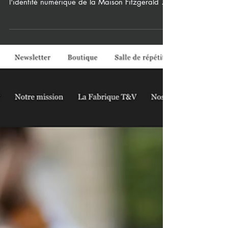
[Nouveau design créé] Maison
Fitzgerald : Comment le Design Web
propulse une nouvelle stratégie produit
Le web évolue, les entreprises aussi.
Récemment, j'ai eu le plaisir de retravailler
l'identité numérique de la Maison Fitzgerald .
Ce n'était pas seulement une question
d'esthétique, mais un véritable enjeu
stratégique : comment adapter un design
existant pour accueillir une nouvelle gamme de
produits tout en offrant une expérience
utilisateur (UX) fluide et haut de gamme ? Un
vent de fraîcheur pour une image de marque
renforcée La Maison Fitzgerald est une
enseigne qui cult