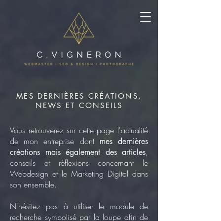
MES DERNIÈRES CRÉATIONS,
NEWS ET CONSEILS
Vous retrouverez sur cette page l'actualité
de mon entreprise dont
mes dernières
,
créations mais également des articles
conseils et réflexions concernant le
Webdesign et le Marketing Digital dans
son ensemble.
N'hésitez pas à utiliser le module de
recherche symbolisé par la loupe afin de