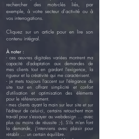
rechercher des mots-clés liés, par
exemple, à votre secteur d'activité ou à
vos interrogations.
Cliquez sur un article pour en lire son
contenu intégral.
À noter :
- ces œuvres digitales variées montrent ma
capacité d'adaptation aux demandes de
mes clients tout en gardant l'exigence, la
rigueur et la créativité qui me caractérisent.
- je mets toujours l'accent sur l'élégance du
site tout en offrant simplicité et confort
d'utilisation et optimisation des éléments
pour le référencement.
- mes clients ayant la main sur leur site et sur
l'éditeur de celui-ci, certains retouchent mon
travail pour s'essayer au webdesign ... avec
plus ou moins de réussite ;-). S'ils m'en font
la demande, j'interviens avec plaisir pour
rétablir ... un certain équilibre.