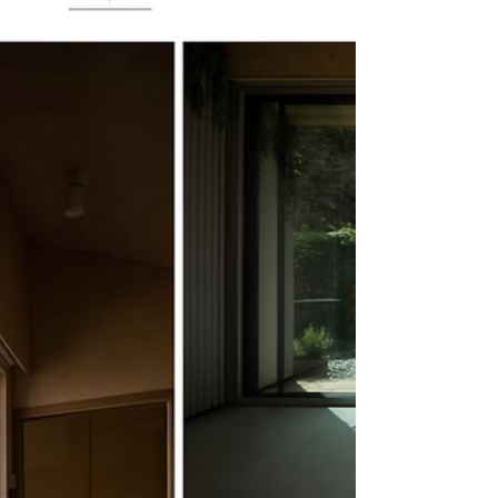
de Rome, 8ème Arrondissement, Paris - France
Lancement : Novembre 2025 Webmaster :
Clément Vigneron 🎻 Talents & Violon’celles :
une fondation au service de la musique et des
jeunes talents J’ai eu le plaisir de créer le site
Internet du fonds de dotation Talents &
Violon’celles , une organisation remarquable qui
œuvre