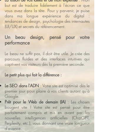
but est de traduire fidèlement à l'écran ce que
vous avez dans la tête. Pour y parvenir, je puise
dans ma longue expérience du digital :
tendances de design, psychologie des internautes
(UI/UX) et secrets du référencement.
Un beau design, pensé pour votre
performance
Le beau ne suffit pas, il doit être utile. Je crée des
parcours fluides et des interfaces intuitives qui
captivent vos visiteurs dès la première seconde.
Le petit plus qui fait la différence :
Le SEO dans l'ADN
: Votre site est optimisé dès le
premier jour pour plaire à vos clients autant qu'à
Google.
Prêt pour le Web de demain (IA)
: Les choses
bougent vite ! Votre site est pensé pour être
parfaitement compris et mis en avant par les
nouvelles intelligences artificielles (ChatGPT,
Perplexity, etc.), vous donnant une vraie longueur
d'avance.