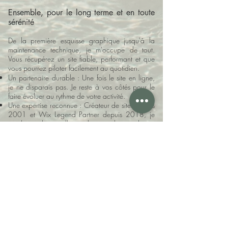
Ensemble, pour le long terme et en toute
sérénité
De la première esquisse graphique jusqu'à la
maintenance technique, je m'occupe de tout.
Vous récupérez un site fiable, performant et que
vous pourrez piloter facilement au quotidien.
Un partenaire durable : Une fois le site en ligne,
je ne disparais pas. Je reste à vos côtés pour le
faire évoluer au rythme de votre activité.
Une expertise reconnue : Créateur de sites depuis
2001 et Wix Legend Partner depuis 2018, je
combine le meilleur des outils modernes
(graphisme, réseaux sociaux, UX) à la solidité
d'un savoir-faire historique.
Mon objectif final ?
Ce n'est pas seulement de
vous livrer un site internet. C'est de vous
accompagner avec sincérité, de vous simplifier la
vie et de vous donner toutes les clés de votre
réussite numérique.
Les 3 grandes étapes