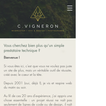
Vous cherchez bien plus qu’un simple
prestataire technique ?
Bienvenue !
Si vous êtes ici, c’est que vous ne voulez pas juste
un site de plus, mais un véritable outil de réussite,
créé avec le cœur et la tête.
Depuis 2001 (oui, déjà !), je vis et respire web
du matin au soir.
Au fil de ces 20 ans d’expérience, j'ai appris une
chose essentielle : un projet réussi ne naît pas
seulement de lignes de code ou de design, il naît