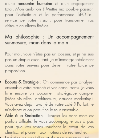
d'une
rencontre humaine
et d'un engagement
total. Mon ambition ? Mettre ma double passion
pour l'esthétique et la performance SEO au
service de votre vision, pour transformer vos
visiteurs en clients fidèles.
Ma philosophie : Un accompagnement
sur-mesure, main dans la main
Pour moi, vous n'êtes pas un dossier, et je ne suis
pas un simple exécutant. Je m'immerge totalement
dans votre univers pour devenir votre force de
proposition.
Écoute & Stratégie
: On commence par analyser
ensemble votre marché et vos concurrents. Je vous
livre ensuite un document stratégique complet
(idées visuelles, architecture, astuces marketing).
Vous avez déjà travaillé de votre côté ? Parfait, je
m'adapte et on peaufine le tout ensemble.
Aide à la Rédaction
: Trouver les bons mots est
parfois difficile. Je vous accompagne pas à pas
pour que vos textes touchent le cœur de vos
clients... et plaisent aux moteurs de recherche.
La fusion de vos idées et de mon expertise
: Mon