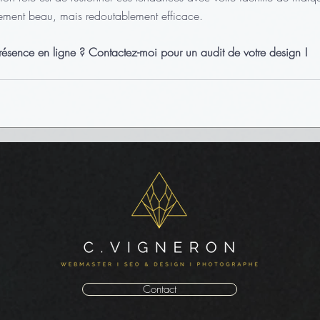
lement beau, mais redoutablement efficace.
présence en ligne ? Contactez-moi pour un audit de votre design !
Contact