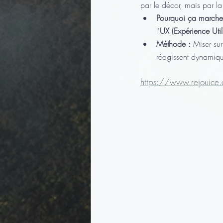
par le décor, mais par la
Pourquoi ça marche
l'
UX (Expérience Util
Méthode :
 Miser sur
réagissent dynamiqu
https://www.rejouice