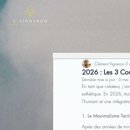
Clément Vigneron
5 
2026 : Les 3 Cou
Dernière mise à jour :
6 mai
En tant que créateur, j'a
esthétique. En 2026, troi
l'humain et une intégratio
1. Le Maximalisme Tact
Après des années de minim