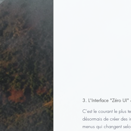
3. L'Interface "Zéro UI" 
C'est le courant le plus t
désormais de créer des in
menus qui changent selon