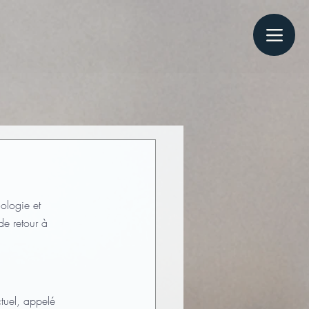
ologie et 
de retour à 
ctuel, appelé 