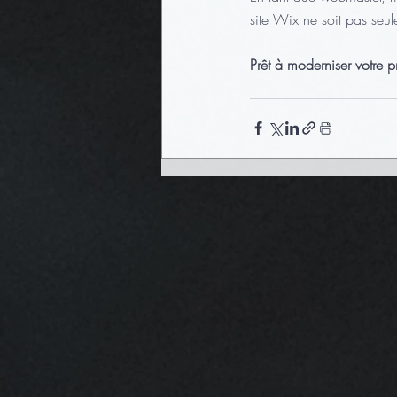
site Wix ne soit pas seu
Prêt à moderniser votre 