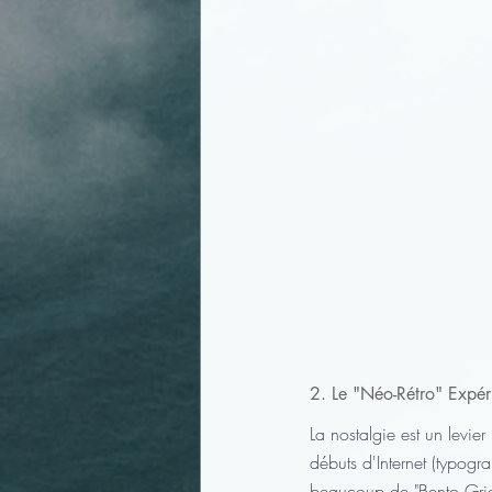
2. Le "Néo-Rétro" Expéri
La nostalgie est un levie
débuts d'Internet (typogra
beaucoup de "Bento Grid