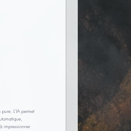
n pure. L'IA permet 
automatique, 
 à impressionner 