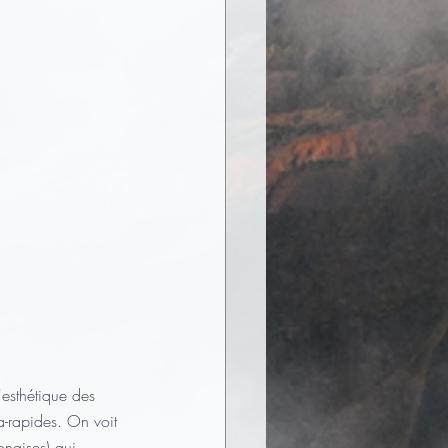
'esthétique des 
ra-rapides. On voit 
naises) qui 