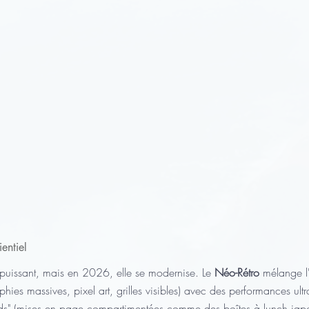
entiel
r puissant, mais en 2026, elle se modernise. Le 
Néo-Rétro
 mélange l
phies massives, pixel art, grilles visibles) avec des performances ult
s" (mises en page compartimentées comme des boîtes à lunch japo