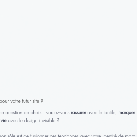
our votre futur site ?
e question de choix : voulez-vous 
rassurer
 avec le tactile, 
marquer l
 vie
 avec le design invisible ?
on rôle est de fusionner ces tendances avec votre identité de marq