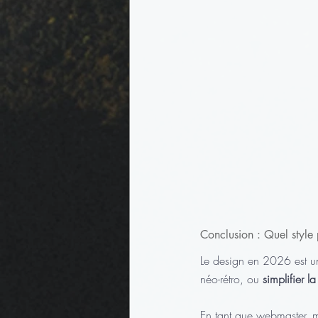
Conclusion : Quel style p
Le design en 2026 est un
néo-rétro, ou 
simplifier la
En tant que webmaster, m