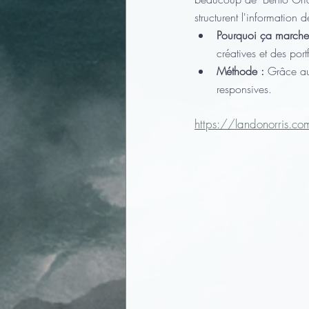
structurent l'information
Pourquoi ça marche
créatives et des port
Méthode :
 Grâce au
responsives.
https://landonorris.co