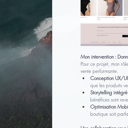
Mon intervention : Donne
Pour ce projet, mon rôle
vente performante.
Conception UX/UI
que les produits v
Storytelling intégré
bénéfices sont reve
Optimisation Mobil
boutique soit par