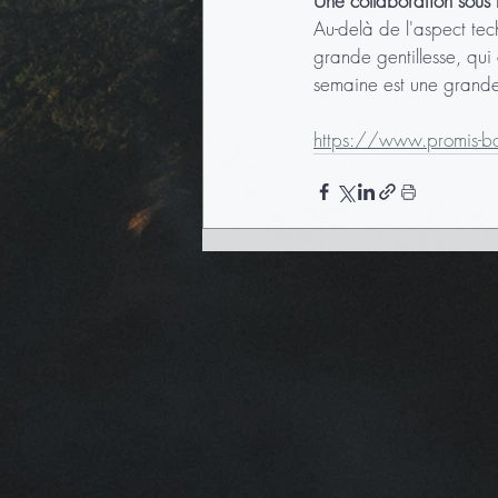
Une collaboration sous 
Au-delà de l'aspect tec
grande gentillesse, qui
semaine est une grande 
https://www.promis-b