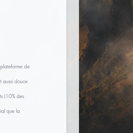
e plateforme de 
t aussi douce 
its (10% des 
ial que la 