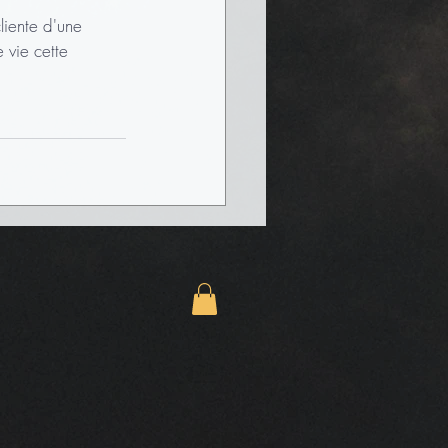
liente d'une 
 vie cette 