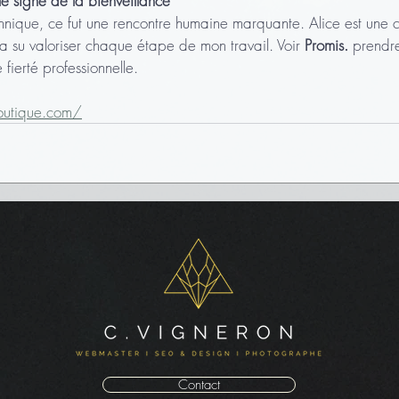
le signe de la bienveillance
hnique, ce fut une rencontre humaine marquante. Alice est une c
 a su valoriser chaque étape de mon travail. Voir 
Promis.
 prendre
fierté professionnelle.
outique.com/
Contact