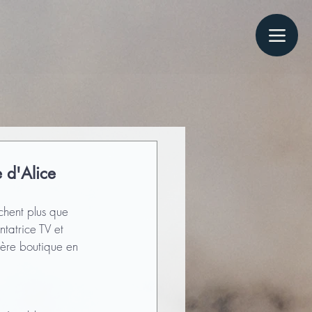
 d'Alice
chent plus que 
tatrice TV et 
ière boutique en 