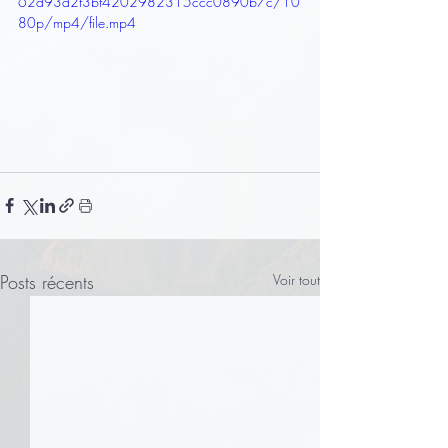
62d93d2f3bf4202982315ccc0890b7c/10
80p/mp4/file.mp4
Posts récents
Voir tout