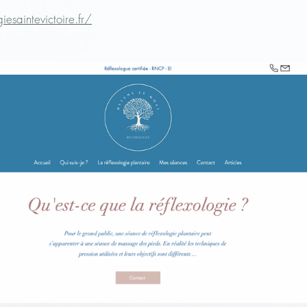
esaintevictoire.fr/