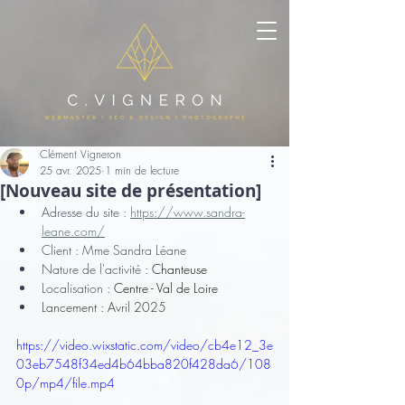
Clément Vigneron
25 avr. 2025
1 min de lecture
[Nouveau site de présentation]
Adresse du site : 
https://www.sandra-
leane.com/
Client : Mme Sandra Léane
Nature de l'activité : 
Chanteuse
Localisation : 
Centre - Val de Loire
Lancement : Avril 2025
https://video.wixstatic.com/video/cb4e12_3e
03eb7548f34ed4b64bba820f428da6/108
0p/mp4/file.mp4