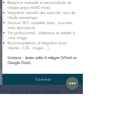
Rédaction manuelle et personnalisée de
chaque page (≈600 mots).
Intégration naturelle des mots-clés issus de
l’étude sémantique.
Structure SEO complète (titres, sous-titres,
meta description).
Ton professionnel, chaleureux et adapté à
votre image.
Recommandations d’intégration (liens
internes, CTA, images…).
Livraison : textes prêts à intégrer (Word ou
Google Docs).
Contact
🚀 Pack SEO complet — à
partir de 990 € TTC
Combinez les deux prestations pour une
visibilité optimale dès la mise en ligne de