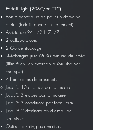
Forfait Light (208€/an TTC)
Bon d'achat d'un an pour un domaine
gratuit (forfaits annuels uniquement)
Assistance 24 h/24, 7 j/7
2 collaborateurs
2 Go de stockage
Téléchargez jusqu'à 30 minutes de vidéo
(illimité en lien externe via YouTube par
exemple)
4 formulaires de prospects
Jusqu'à 10 champs par formulaire
Jusqu’à 3 étapes par formulaire
Jusqu’à 3 conditions par formulaire
Jusqu'à 2 destinataires d'e-mail de
soumission
Outils marketing automatisés