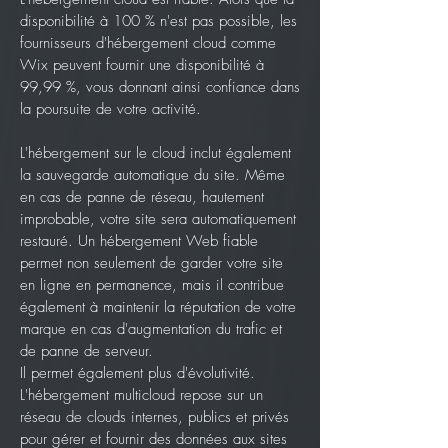
disponibilité à 100 % n'est pas possible, les
fournisseurs d'hébergement cloud comme
Wix peuvent fournir une disponibilité à
99,99 %, vous donnant ainsi confiance dans
la poursuite de votre activité.
L'hébergement sur le cloud inclut également
la sauvegarde automatique du site. Même
en cas de panne de réseau, hautement
improbable, votre site sera automatiquement
restauré. Un hébergement Web fiable
permet non seulement de garder votre site
en ligne en permanence, mais il contribue
également à maintenir la réputation de votre
marque en cas d'augmentation du trafic et
de panne de serveur.
Il permet également plus d'évolutivité.
L'hébergement multicloud repose sur un
réseau de clouds internes, publics et privés
pour gérer et fournir des données aux sites