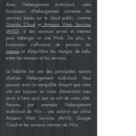
Avec l'hébergement multicloud, votre
fournisseur d'hébergement connecte les
services basés sur le cloud public, comme
Google Cloud
et
Amazon Web Services
(AWS)
, à des serveurs privés et internes
pour héberger un site Web. De plus, le
fournisseur s'efforcera de prévenir les
pannes
et d'équilibrer les charges de trafic
entre les réseaux et les serveurs.
La fiabilité est une des principales raisons
d'utiliser l'hébergement multicloud. Vous
pouvez avoir la tranquillité d'esprit que votre
site est toujours en cours d'exécution sans
avoir à faire quoi que ce soit de votre côté.
Prenons par exemple l'hébergement
multicloud de Wix : une solution qui utilise
Amazon Web Services (AWS), Google
Cloud et les serveurs internes de Wix.