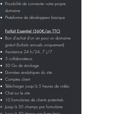
Possibilité de connecter votre propre
domaine
Plateforme de développeur basique
Forfait Essentiel (360€/an TTC)
Bon d'achat d'un an pour un domaine
gratuit (forfaits annuels uniquement)
Assistance 24 h/24, 7 j/7
5 collaborateurs
50 Go de stockage
Données analytiques du site
Comptes client
Télécharger jusqu'à 5 heures de vidéo
Chat sur le site
10 formulaires de clients potentiels
Jusqu'à 50 champs par formulaire
Jusqu'à 50 étapes par formulaire