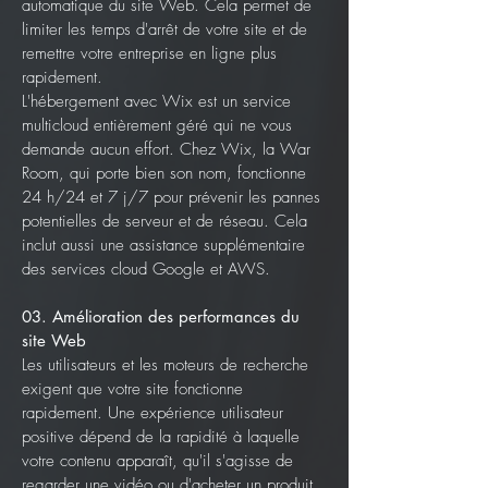
automatique du site Web. Cela permet de
limiter les temps d'arrêt de votre site et de
remettre votre entreprise en ligne plus
rapidement.
L'hébergement avec Wix
est un service
multicloud entièrement géré qui ne vous
demande aucun effort. Chez Wix, la War
Room, qui porte bien son nom, fonctionne
24 h/24 et 7 j/7 pour prévenir les pannes
potentielles de serveur et de réseau. Cela
inclut aussi une assistance supplémentaire
des services cloud Google et AWS.
03. Amélioration des performances du
site Web
Les utilisateurs et les moteurs de recherche
exigent que votre site fonctionne
rapidement. Une expérience utilisateur
positive dépend de la rapidité à laquelle
votre contenu apparaît, qu'il s'agisse de
regarder une vidéo ou d'acheter un produit.