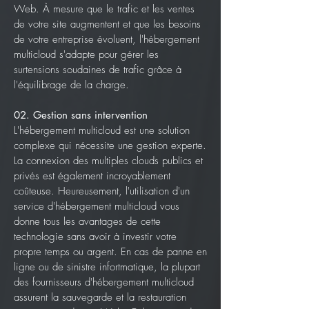
Web. À mesure que le trafic et les ventes
de votre site augmentent et que les besoins
de votre entreprise évoluent, l'hébergement
multicloud s'adapte pour gérer les
surtensions soudaines de trafic grâce à
l'équilibrage de la charge.
02. Gestion sans intervention
L'hébergement multicloud est une solution
complexe qui nécessite une gestion experte.
La connexion des multiples clouds publics et
privés est également incroyablement
coûteuse. Heureusement, l'utilisation d'un
service d'hébergement multicloud vous
donne tous les avantages de cette
technologie sans avoir à investir votre
propre temps ou argent. En cas de panne en
ligne ou de sinistre infortmatique, la plupart
des fournisseurs d'hébergement multicloud
assurent la sauvegarde et la restauration