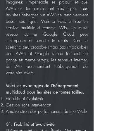
Imaginez l'impensable se produit et que
AWS est temporairement hors ligne. Tous
les sites hébergés sur AWS se retrouveraient
aussi hors ligne. Mais si vous utilisez un
service multicloud comme Wix, un autre
réseau comme Google Cloud peut
s'interposer et prendre le relais. Dans le
scénario peu probable (mais pas impossible)
que AWS et Google Cloud tombent en
panne en même temps, les serveurs internes
de Wix assumeraient l'hébergement de
votre site Web.
Voici les avantages de l'hébergement
multicloud pour les sites de toutes tailles.
Fiabilité et évolutivité
Gestion sans intervention
Amélioration des performances du site Web
01. Fiabilité et évolutivité
L'hébergement cloud est fiable. Alors que la