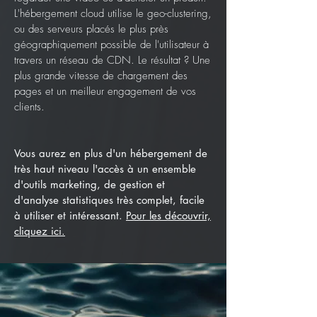
L'hébergement cloud utilise le geo-clustering,
ou des serveurs placés le plus près
géographiquement possible de l'utilisateur à
travers un réseau de CDN. Le résultat ? Une
plus grande
vitesse de chargement des
pages
et un meilleur
engagement
de vos
clients.
Vous aurez en plus d'un hébergement de
très haut niveau l'accès à un ensemble
d'outils marketing, de gestion et
d'analyse statistiques très complet, facile
à utiliser et intéressant.
Pour les découvrir,
cliquez ici.