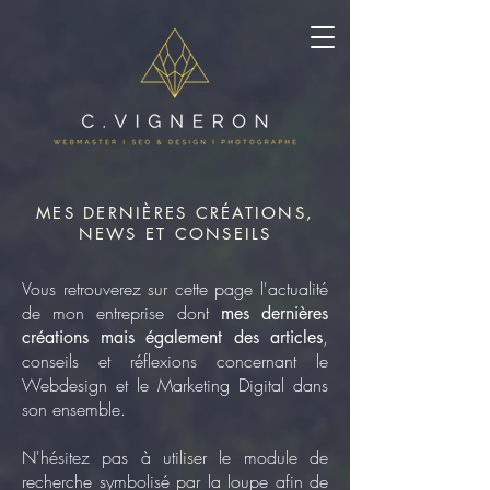
MES DERNIÈRES CRÉATIONS,
NEWS ET CONSEILS
Vous retrouverez sur cette page l'actualité
de mon entreprise dont
mes dernières
,
créations mais également des articles
conseils et réflexions concernant le
Webdesign et le Marketing Digital dans
son ensemble.
N'hésitez pas à utiliser le module de
recherche symbolisé par la loupe afin de