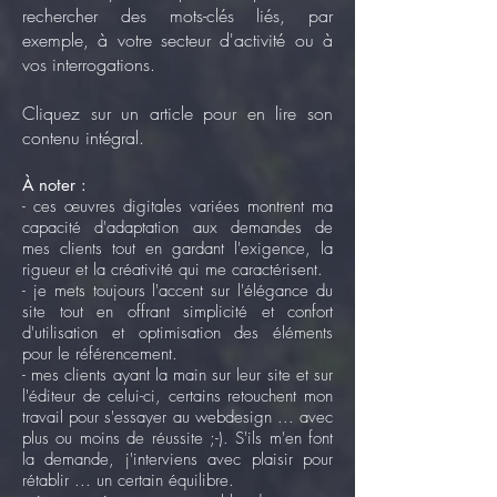
rechercher des mots-clés liés, par
exemple, à votre secteur d'activité ou à
vos interrogations.
Cliquez sur un article pour en lire son
contenu intégral.
À noter :
- ces œuvres digitales variées montrent ma
capacité d'adaptation aux demandes de
mes clients tout en gardant l'exigence, la
rigueur et la créativité qui me caractérisent.
- je mets toujours l'accent sur l'élégance du
site tout en offrant simplicité et confort
d'utilisation et optimisation des éléments
pour le référencement.
- mes clients ayant la main sur leur site et sur
l'éditeur de celui-ci, certains retouchent mon
travail pour s'essayer au webdesign ... avec
plus ou moins de réussite ;-). S'ils m'en font
la demande, j'interviens avec plaisir pour
rétablir ... un certain équilibre.