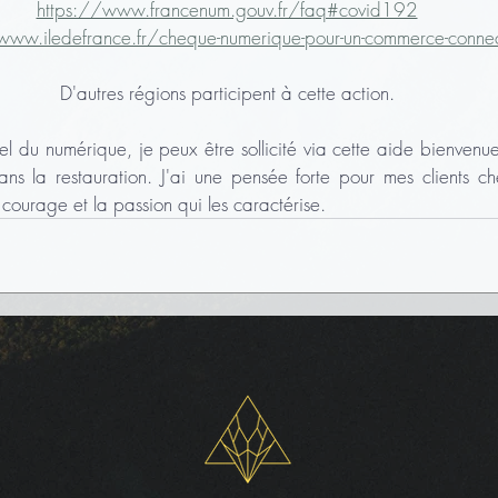
https://www.francenum.gouv.fr/faq#covid192
www.iledefrance.fr/cheque-numerique-pour-un-commerce-conne
D'autres régions participent à cette action.
el du numérique, je peux être sollicité via cette aide bienvenue
ns la restauration. J'ai une pensée forte pour mes clients che
courage et la passion qui les caractérise.