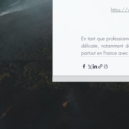
https://
En tant que professionn
délicate, notamment da
partout en France avec 