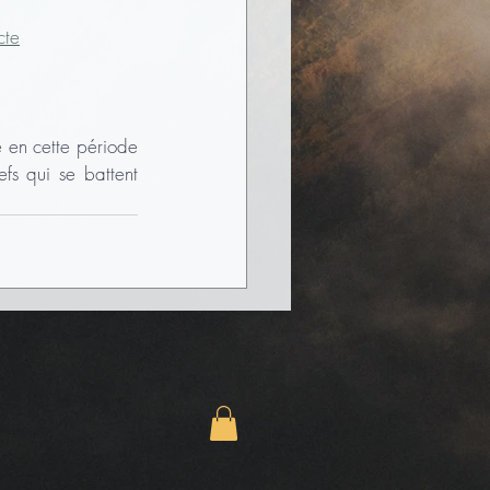
cte
 en cette période 
fs qui se battent 