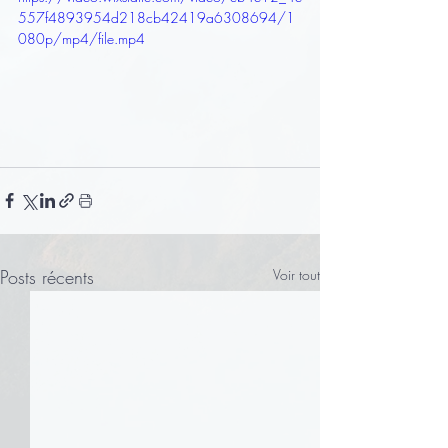
557f4893954d218cb42419a6308694/1
080p/mp4/file.mp4
Posts récents
Voir tout