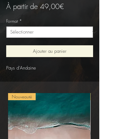
Prix
À partir de
49,00€
promotionnel
Format
*
Ajouter au panier
Pays d'Andaine
Nouveauté
Nouveauté