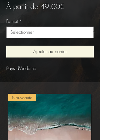
Prix
À partir de
49,00€
promotionnel
Format
*
Ajouter au panier
Pays d'Andaine
Nouveauté
Nouveauté