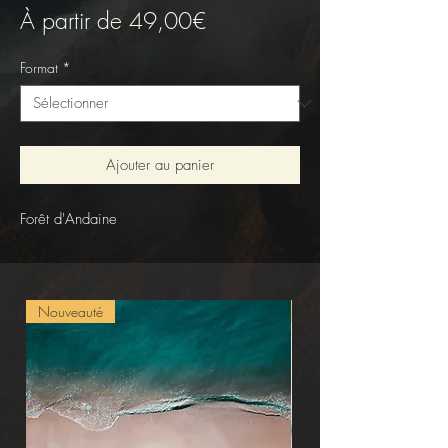
Prix
À partir de
49,00€
promotionnel
Format
*
Ajouter au panier
Forêt d'Andaine
Nouveauté
Nouveauté