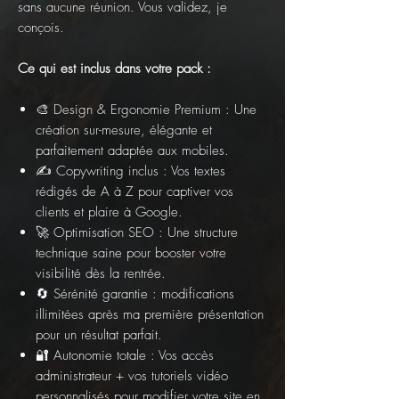
sans aucune réunion. Vous validez, je
conçois.
Ce qui est inclus dans votre pack :
🎨 Design & Ergonomie Premium : Une
création sur-mesure, élégante et
parfaitement adaptée aux mobiles.
✍️ Copywriting inclus : Vos textes
rédigés de A à Z pour captiver vos
clients et plaire à Google.
🚀 Optimisation SEO : Une structure
technique saine pour booster votre
visibilité dès la rentrée.
🔄 Sérénité garantie : modifications
illimitées après ma première présentation
pour un résultat parfait.
🔐 Autonomie totale : Vos accès
administrateur + vos tutoriels vidéo
personnalisés pour modifier votre site en