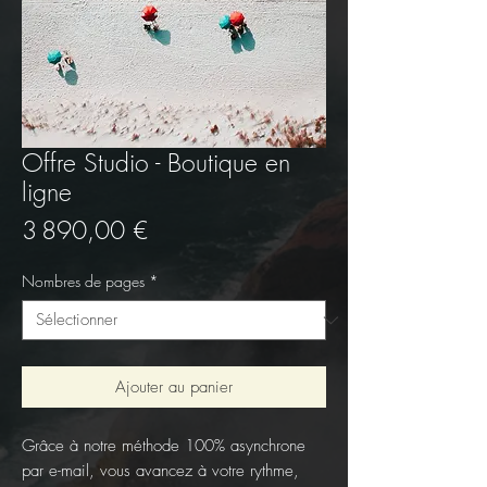
Offre Studio - Boutique en
ligne
Prix
3 890,00 €
Nombres de pages
*
Ajouter au panier
Grâce à notre méthode 100% asynchrone
par e-mail, vous avancez à votre rythme,