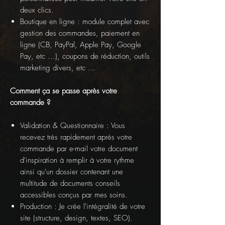
deux clics.
Boutique en ligne : module complet avec
gestion des commandes, paiement en
ligne (CB, PayPal, Apple Pay, Google
Pay, etc ...), coupons de réduction, outils
marketing divers, etc ...
Comment ça se passe après votre
commande ?
Validation & Questionnaire : Vous
recevez très rapidement après votre
commande par e-mail votre document
d'inspiration à remplir à votre rythme
ainsi qu'un dossier contenant une
multitude de documents conseils
accessibles conçus par mes soins.
Production : Je crée l'intégralité de votre
site (structure, design, textes, SEO).