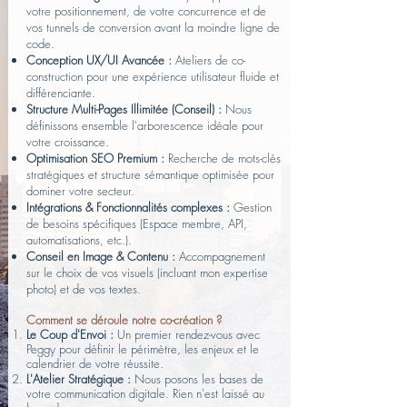
votre positionnement, de votre concurrence et de
vos tunnels de conversion avant la moindre ligne de
code.
Conception UX/UI Avancée :
Ateliers de co-
construction pour une expérience utilisateur fluide et
différenciante.
Structure Multi-Pages Illimitée (Conseil) :
Nous
définissons ensemble l'arborescence idéale pour
votre croissance.
Optimisation SEO Premium :
Recherche de mots-clés
stratégiques et structure sémantique optimisée pour
dominer votre secteur.
Intégrations & Fonctionnalités complexes :
Gestion
de besoins spécifiques (Espace membre, API,
automatisations, etc.).
Conseil en Image & Contenu :
Accompagnement
sur le choix de vos visuels (incluant mon expertise
photo) et de vos textes.
Comment se déroule notre co-création ?
Le Coup d'Envoi :
Un premier rendez-vous avec
Peggy pour définir le périmètre, les enjeux et le
calendrier de votre réussite.
L'Atelier Stratégique :
Nous posons les bases de
votre communication digitale. Rien n'est laissé au