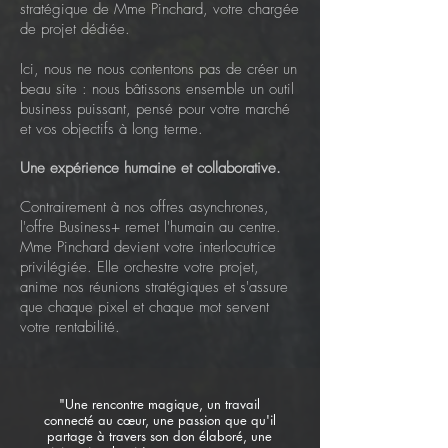
stratégique de Mme Pinchard, votre chargée
de projet dédiée.
Ici, nous ne nous contentons pas de créer un
beau site : nous bâtissons ensemble un outil
business puissant, pensé pour votre marché
et vos objectifs à long terme.
Une expérience humaine et collaborative.
Contrairement à nos offres asynchrones,
l'offre Business+ remet l'humain au centre.
Mme Pinchard devient votre interlocutrice
privilégiée. Elle orchestre votre projet,
anime nos réunions stratégiques et s'assure
que chaque pixel et chaque mot servent
votre rentabilité.
"Une rencontre magique, un travail
connecté au cœur, une passion que qu'il
partage à travers son don élaboré, une