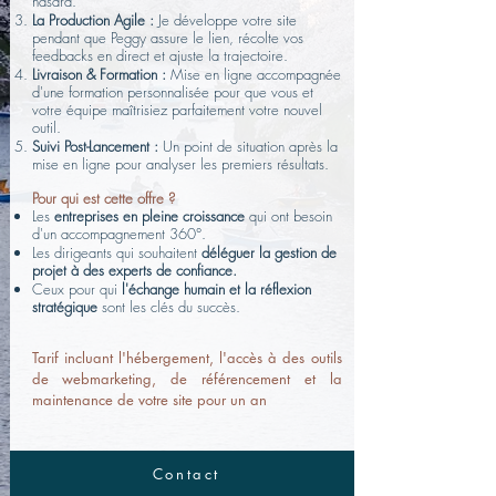
hasard.
La Production Agile :
Je développe votre site
pendant que Peggy assure le lien, récolte vos
feedbacks en direct et ajuste la trajectoire.
Livraison & Formation :
Mise en ligne accompagnée
d'une formation personnalisée pour que vous et
votre équipe maîtrisiez parfaitement votre nouvel
outil.
Suivi Post-Lancement :
Un point de situation après la
mise en ligne pour analyser les premiers résultats.
Pour qui est cette offre ?
Les
entreprises en pleine croissance
qui ont besoin
d'un accompagnement 360°.
Les dirigeants qui souhaitent
déléguer la gestion de
projet à des experts de confiance.
Ceux pour qui
l'échange humain et la réflexion
stratégique
sont les clés du succès.
Tarif incluant l'hébergement, l'accès à des outils
de webmarketing, de référencement et la
maintenance de votre site pour un an
Contact