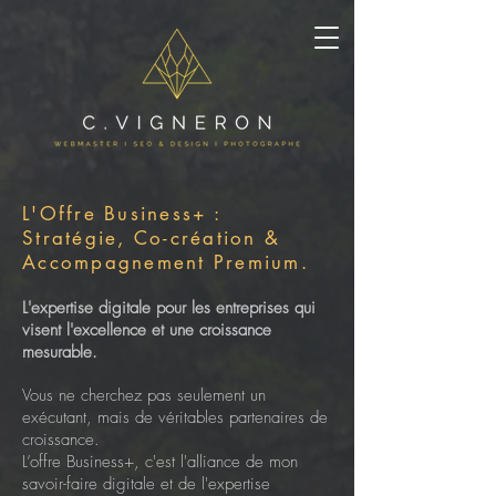
L'Offre Business+ :
Stratégie, Co-création &
Accompagnement Premium.
L'expertise digitale pour les entreprises qui
visent l'excellence et une croissance
mesurable.
Vous ne cherchez pas seulement un
exécutant, mais de véritables partenaires de
croissance.
L’offre Business+, c'est l'alliance de mon
savoir-faire digitale et de l'expertise