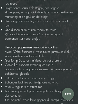
technique
L’expérience terrain de Peggy, son regard
stratégique, sa capacité d’analyse, son expertise en
marketing et en gestion de projet
Une exigence élevée, envers nous-mêmes avant
tout
Une disponibilité et une réactivité rares
👉 Vous bénéficiez ainsi d’un double regard
permanent sur votre projet.
Un accompagnement renforcé et continu
Avec l’Offre Business+, vous n’êtes jamais seul(e).
Vous bénéficiez notamment de :
Gestion précise et maîtrisée de votre projet
Conseil et support stratégiques sur la
communication, le positionnement, le message et la
cohérence globale
Entretiens et suivi continus avec Peggy
échanges facilités par téléphone ou visio
retours réguliers et structurés
Accompagnement pour l’intégration et l’organisation
des contenus
👉
L’objectif : vous faire gagner du temps, éviter les
erreurs, et avancer sereinement avec des décisions
éclairées.