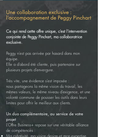
Une collaboration exclusive :
l’accompagnement de Peggy Pinchart
​Ce qui rend cette offre unique, c’est l’intervention
conjointe de Peggy Pinchart, ma collaboratrice
exclusive.
Peggy n’est pas arrivée par hasard dans mon
équipe.
Elle a d’abord été cliente, puis partenaire sur
plusieurs projets d’envergure.
Très vite, une évidence s’est imposée :
nous partageons la même vision du travail, les
mêmes valeurs, le même niveau d’exigence, et une
volonté commune de pousser les outils dans leurs
limites pour offrir le meilleur aux clients.
Un duo complémentaire, au service de votre
projet
L’Offre Business+ repose sur une véritable alliance
de compétences :
Ma créativité, ma vision design et mon expertise